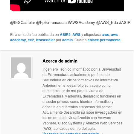
@IESCastelar
@FpExtremadura
#AWSAcademy
@AWS_Edu
#ASIR
Esta entrada fue publicada en
ASIR2
,
AWS
y etiquetada
aws
,
aws
academy
,
ec2
,
iescastelar
por
admin
. Guarda
enlace permanente
.
Acerca de admin
Ingeniero Técnico informático por la Universidad
de Extremadura, actualmente profesor de
Secundaria en ciclos formativos de informática.
Anteriormente, desarrollo su trabajo como
administrador de red para la Junta de
Extremadura, y además, desarrollo funciones en
el sector privado como técnico informático y
docente en diferentes empresas del sector.
Actualmente desarrolla su labor investigadora en
los entornos de virtualización con Vmware
Vsphere, Cisco Systems y Amazon Web Services
(AWS) aplicados dentro del aula.
Ver todas las entradas por admin
→