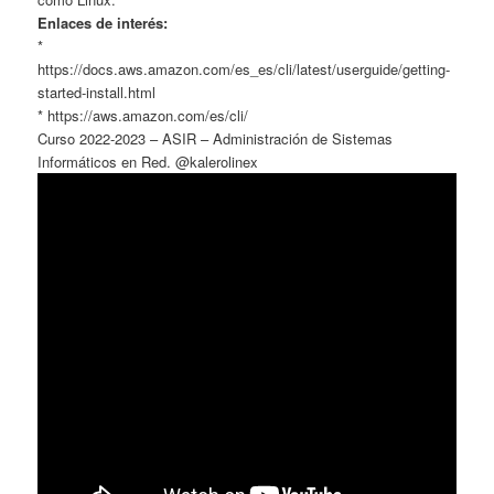
Enlaces de interés:
*
https://docs.aws.amazon.com/es_es/cli/latest/userguide/getting-
started-install.html
* https://aws.amazon.com/es/cli/
Curso 2022-2023 – ASIR – Administración de Sistemas
Informáticos en Red. @kalerolinex