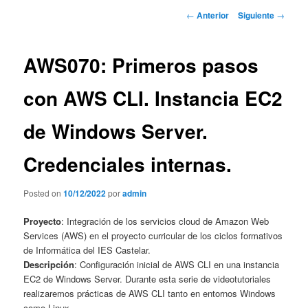
contenido
Navegador
←
Anterior
Siguiente
→
de
principal
artículos
AWS070: Primeros pasos
con AWS CLI. Instancia EC2
de Windows Server.
Credenciales internas.
Posted on
10/12/2022
por
admin
Proyecto
: Integración de los servicios cloud de Amazon Web
Services (AWS) en el proyecto curricular de los ciclos formativos
de Informática del IES Castelar.
Descripción
: Configuración inicial de AWS CLI en una instancia
EC2 de Windows Server. Durante esta serie de videotutoriales
realizaremos prácticas de AWS CLI tanto en entornos Windows
como Linux.