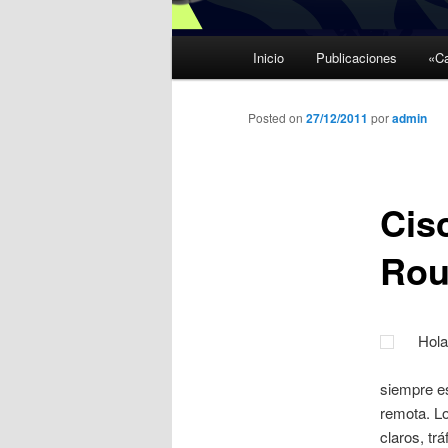
Menú
Inicio
Publicaciones
«Ca
Ir
principal
al
Posted on
27/12/2011
por
admin
contenido
Cis
principal
Rou
Hola
siempre e
remota. Lo
claros, tr