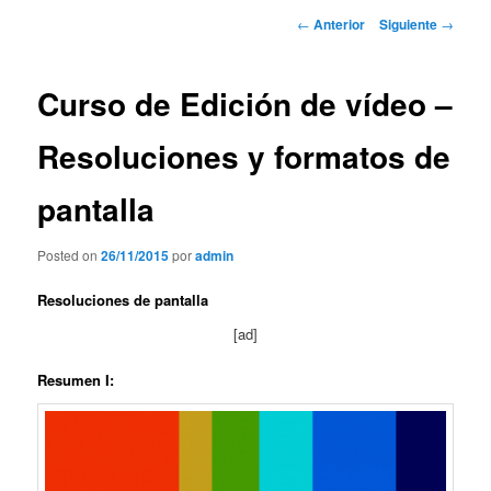
contenido
Navegador
←
Anterior
Siguiente
→
de
principal
artículos
Curso de Edición de vídeo –
Resoluciones y formatos de
pantalla
Posted on
26/11/2015
por
admin
Resoluciones de pantalla
[ad]
Resumen I: