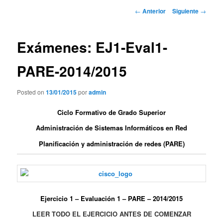
contenido
Navegador
←
Anterior
Siguiente
→
de
principal
artículos
Exámenes: EJ1-Eval1-
PARE-2014/2015
Posted on
13/01/2015
por
admin
Ciclo Formativo de Grado Superior
Administración de Sistemas Informáticos en Red
Planificación y administración de redes (PARE)
Ejercicio 1 – Evaluación 1 – PARE – 2014/2015
LEER TODO EL EJERCICIO ANTES DE COMENZAR