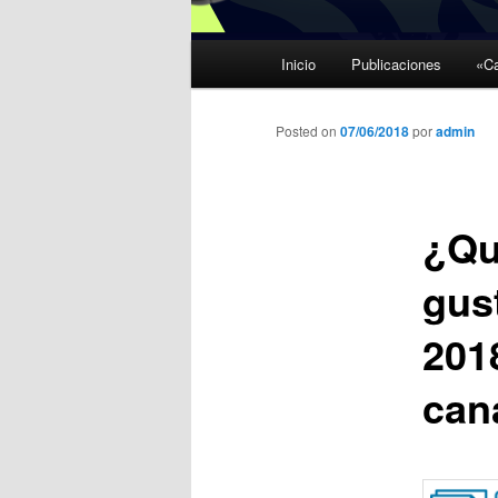
Menú
Inicio
Publicaciones
«Ca
Ir
principal
al
Posted on
07/06/2018
por
admin
contenido
¿Qu
principal
gus
201
can