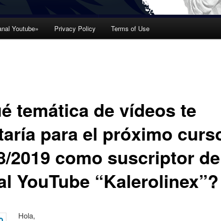
nal Youtube»
Privacy Policy
Terms of Use
é temática de vídeos te
taría para el próximo curs
8/2019 como suscriptor de
al YouTube “Kalerolinex”?
Hola,