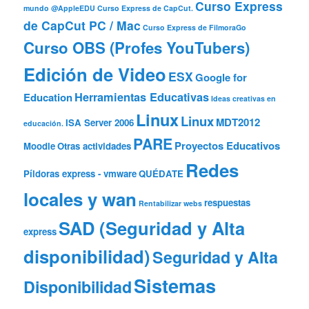
Curso Express
mundo @AppleEDU
Curso Express de CapCut.
de CapCut PC / Mac
Curso Express de FilmoraGo
Curso OBS (Profes YouTubers)
Edición de Video
ESX
Google for
Herramientas Educativas
Education
Ideas creativas en
Linux
Linux
MDT2012
ISA Server 2006
educación.
PARE
Proyectos Educativos
Moodle
Otras actividades
Redes
Píldoras express - vmware
QUÉDATE
locales y wan
respuestas
Rentabilizar webs
SAD (Seguridad y Alta
express
disponibilidad)
Seguridad y Alta
Sistemas
Disponibilidad