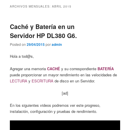
contenido
contenido
ARCHIVOS MENSUALES:
ABRIL 2015
principal
secundario
Caché y Batería en un
Servidor HP DL380 G6.
Posted on
29/04/2015
por
admin
Hola a tod@s,
Agregar una memoria
CACHÉ
y su correspondiente
BATERÍA
puede proporcionar un mayor rendimiento en las velocidades de
LECTURA
y
ESCRITURA
de disco en un Servidor.
[ad]
En los siguientes videos podremos ver este progreso,
instalación, configuración y pruebas de rendimiento.