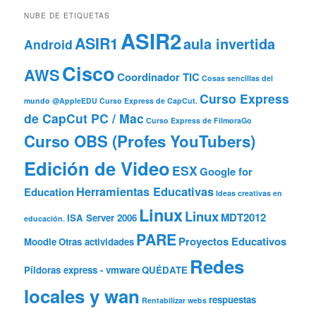
NUBE DE ETIQUETAS
ASIR2
ASIR1
aula invertida
Android
Cisco
AWS
Coordinador TIC
Cosas sencillas del
Curso Express
mundo @AppleEDU
Curso Express de CapCut.
de CapCut PC / Mac
Curso Express de FilmoraGo
Curso OBS (Profes YouTubers)
Edición de Video
ESX
Google for
Herramientas Educativas
Education
Ideas creativas en
Linux
Linux
MDT2012
ISA Server 2006
educación.
PARE
Proyectos Educativos
Moodle
Otras actividades
Redes
Píldoras express - vmware
QUÉDATE
locales y wan
respuestas
Rentabilizar webs