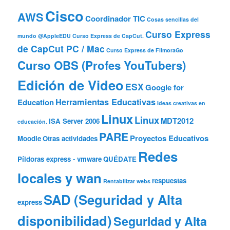
Cisco
AWS
Coordinador TIC
Cosas sencillas del
Curso Express
mundo @AppleEDU
Curso Express de CapCut.
de CapCut PC / Mac
Curso Express de FilmoraGo
Curso OBS (Profes YouTubers)
Edición de Video
ESX
Google for
Herramientas Educativas
Education
Ideas creativas en
Linux
Linux
MDT2012
ISA Server 2006
educación.
PARE
Proyectos Educativos
Moodle
Otras actividades
Redes
Píldoras express - vmware
QUÉDATE
locales y wan
respuestas
Rentabilizar webs
SAD (Seguridad y Alta
express
disponibilidad)
Seguridad y Alta