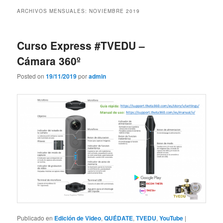
contenido
contenido
ARCHIVOS MENSUALES:
NOVIEMBRE 2019
principal
secundario
Curso Express #TVEDU –
Cámara 360º
Posted on
19/11/2019
por
admin
Publicado en
Edición de Video
,
QUÉDATE
,
TVEDU
,
YouTube
|