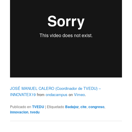
JOSÉ MANUEL CALERO (Coordinador de TVEDU) –
INNOVATEX19
from
ondacampus
on
Vimeo
.
Publicado en
TVEDU
|
Etiquetado
Badajoz
,
cite
,
congreso
,
innovacion
,
tvedu