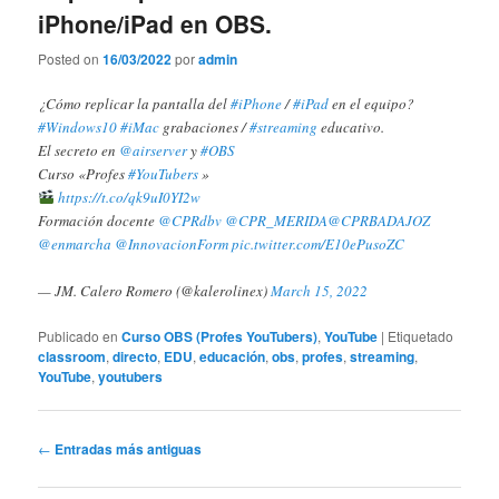
iPhone/iPad en OBS.
Posted on
16/03/2022
por
admin
¿Cómo replicar la pantalla del
#iPhone
/
#iPad
en el equipo?
#Windows10
#iMac
grabaciones /
#streaming
educativo.
El secreto en
@airserver
y
#OBS
Curso «Profes
#YouTubers
»
https://t.co/qk9uI0YI2w
Formación docente
@CPRdbv
@CPR_MERIDA
@CPRBADAJOZ
@enmarcha
@InnovacionForm
pic.twitter.com/E10ePusoZC
— JM. Calero Romero (@kalerolinex)
March 15, 2022
Publicado en
Curso OBS (Profes YouTubers)
,
YouTube
|
Etiquetado
classroom
,
directo
,
EDU
,
educación
,
obs
,
profes
,
streaming
,
YouTube
,
youtubers
Navegador
←
Entradas más antiguas
de
artículos