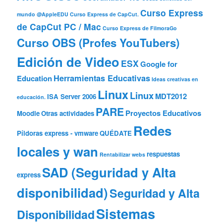
Curso Express
mundo @AppleEDU
Curso Express de CapCut.
de CapCut PC / Mac
Curso Express de FilmoraGo
Curso OBS (Profes YouTubers)
Edición de Video
ESX
Google for
Herramientas Educativas
Education
Ideas creativas en
Linux
Linux
MDT2012
ISA Server 2006
educación.
PARE
Proyectos Educativos
Moodle
Otras actividades
Redes
Píldoras express - vmware
QUÉDATE
locales y wan
respuestas
Rentabilizar webs
SAD (Seguridad y Alta
express
disponibilidad)
Seguridad y Alta
Sistemas
Disponibilidad