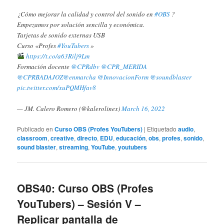
¿Cómo mejorar la calidad y control del sonido en
#OBS
?
Empezamos por solución sencilla y económica.
Tarjetas de sonido externas USB
Curso «Profes
#YouTubers
»
https://t.co/a63Rilj9Lm
Formación docente
@CPRdbv
@CPR_MERIDA
@CPRBADAJOZ
@enmarcha
@InnovacionForm
@soundblaster
pic.twitter.com/xuPQMHfav8
— JM. Calero Romero (@kalerolinex)
March 16, 2022
Publicado en
Curso OBS (Profes YouTubers)
|
Etiquetado
audio
,
classroom
,
creative
,
directo
,
EDU
,
educación
,
obs
,
profes
,
sonido
,
sound blaster
,
streaming
,
YouTube
,
youtubers
OBS40: Curso OBS (Profes
YouTubers) – Sesión V –
Replicar pantalla de