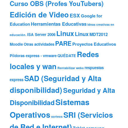
Curso OBS (Profes YouTubers)
Edición de Video
ESX
Google for
Herramientas Educativas
Education
Ideas creativas en
Linux
Linux
MDT2012
ISA Server 2006
educación.
PARE
Proyectos Educativos
Moodle
Otras actividades
Redes
Píldoras express - vmware
QUÉDATE
locales y wan
respuestas
Rentabilizar webs
SAD (Seguridad y Alta
express
disponibilidad)
Seguridad y Alta
Sistemas
Disponibilidad
Operativos
SRI (Servicios
sorteos
de Red e Internet)