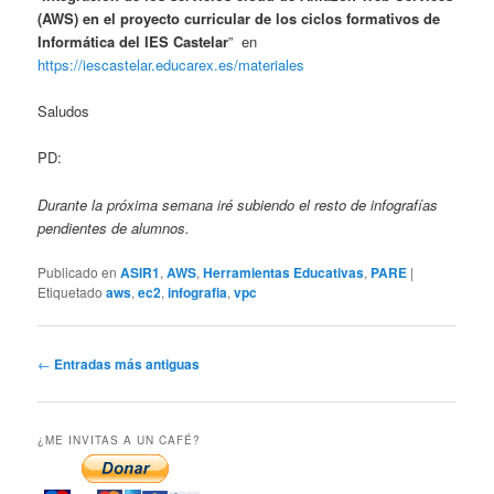
(AWS) en el proyecto curricular de los ciclos formativos de
Informática del IES Castelar
” en
https://iescastelar.educarex.es/materiales
Saludos
PD:
Durante la próxima semana iré subiendo el resto de infografías
pendientes de alumnos.
Publicado en
ASIR1
,
AWS
,
Herramientas Educativas
,
PARE
|
Etiquetado
aws
,
ec2
,
infografia
,
vpc
Navegador
←
Entradas más antiguas
de
artículos
¿ME INVITAS A UN CAFÉ?