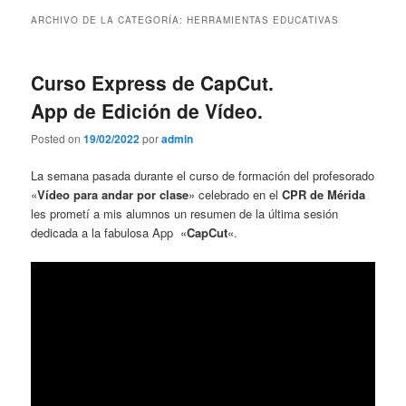
contenido
contenido
ARCHIVO DE LA CATEGORÍA:
HERRAMIENTAS EDUCATIVAS
principal
secundario
Curso Express de CapCut.
App de Edición de Vídeo.
Posted on
19/02/2022
por
admin
La semana pasada durante el curso de formación del profesorado
«
Vídeo para andar por clase
» celebrado en el
CPR de Mérida
les prometí a mis alumnos un resumen de la última sesión
dedicada a la fabulosa App «
CapCut
«.