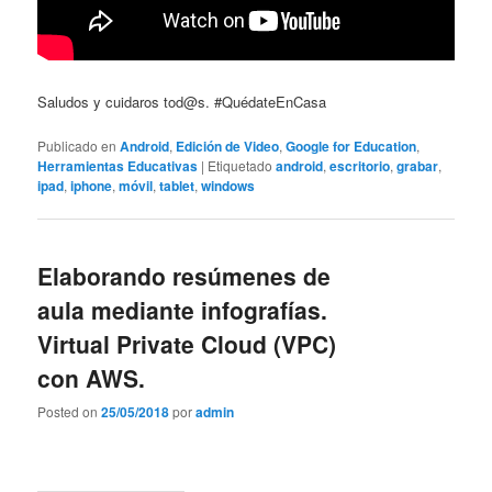
Saludos y cuidaros tod@s. #QuédateEnCasa
Publicado en
Android
,
Edición de Video
,
Google for Education
,
Herramientas Educativas
|
Etiquetado
android
,
escritorio
,
grabar
,
ipad
,
iphone
,
móvil
,
tablet
,
windows
Elaborando resúmenes de
aula mediante infografías.
Virtual Private Cloud (VPC)
con AWS.
Posted on
25/05/2018
por
admin