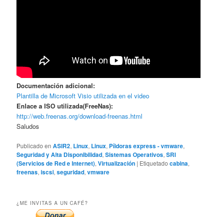
Documentación adicional:
Plantilla de Microsoft Visio utilizada en el video
Enlace a ISO utilizada(FreeNas):
http://web.freenas.org/download-freenas.html
Saludos
Publicado en
ASIR2
,
Linux
,
Linux
,
Píldoras express - vmware
,
Seguridad y Alta Disponibilidad
,
Sistemas Operativos
,
SRI
(Servicios de Red e Internet)
,
Virtualización
|
Etiquetado
cabina
,
freenas
,
iscsi
,
seguridad
,
vmware
¿ME INVITAS A UN CAFÉ?