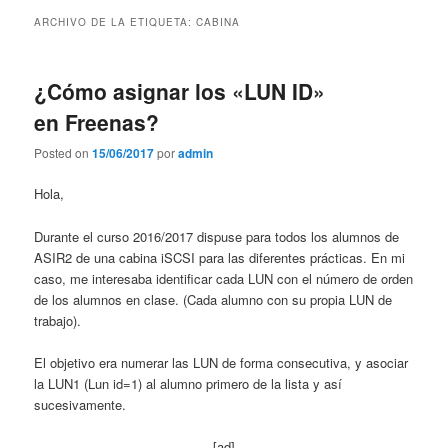
contenido
contenido
ARCHIVO DE LA ETIQUETA:
CABINA
principal
secundario
¿Cómo asignar los «LUN ID»
en Freenas?
Posted on
15/06/2017
por
admin
Hola,
Durante el curso 2016/2017 dispuse para todos los alumnos de
ASIR2 de una cabina iSCSI para las diferentes prácticas. En mi
caso, me interesaba identificar cada LUN con el número de orden
de los alumnos en clase. (Cada alumno con su propia LUN de
trabajo).
El objetivo era numerar las LUN de forma consecutiva, y asociar
la LUN1 (Lun id=1) al alumno primero de la lista y así
sucesivamente.
[ad]