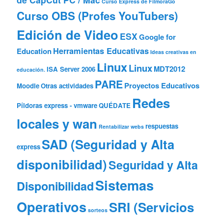
Curso Express de FilmoraGo
Curso OBS (Profes YouTubers)
Edición de Video
ESX
Google for
Herramientas Educativas
Education
Ideas creativas en
Linux
Linux
MDT2012
ISA Server 2006
educación.
PARE
Proyectos Educativos
Moodle
Otras actividades
Redes
Píldoras express - vmware
QUÉDATE
locales y wan
respuestas
Rentabilizar webs
SAD (Seguridad y Alta
express
disponibilidad)
Seguridad y Alta
Sistemas
Disponibilidad
Operativos
SRI (Servicios
sorteos