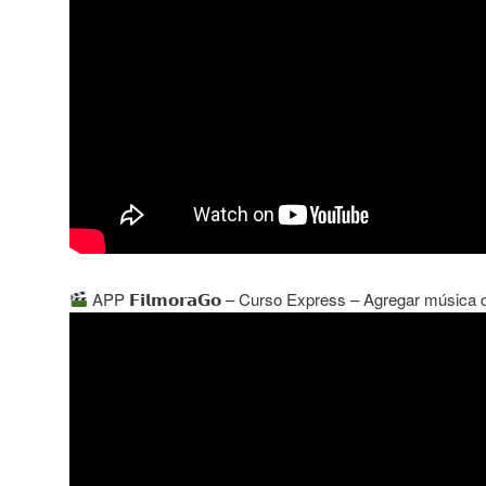
APP 𝗙𝗶𝗹𝗺𝗼𝗿𝗮𝗚𝗼 – Curso Express – Agregar música