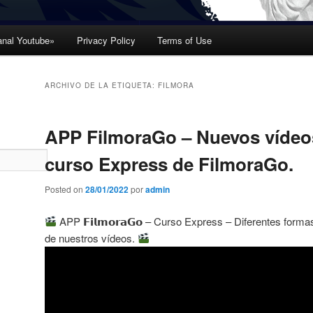
nal Youtube»
Privacy Policy
Terms of Use
ARCHIVO DE LA ETIQUETA:
FILMORA
APP FilmoraGo – Nuevos vídeo
curso Express de FilmoraGo.
Posted on
28/01/2022
por
admin
APP 𝗙𝗶𝗹𝗺𝗼𝗿𝗮𝗚𝗼 – Curso Express – Diferentes form
de nuestros vídeos.