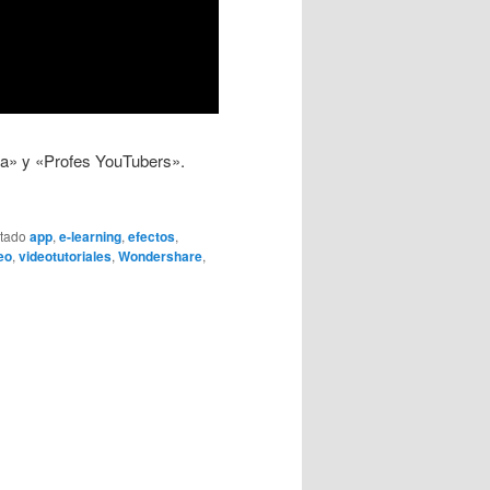
ida» y «Profes YouTubers».
etado
app
,
e-learning
,
efectos
,
eo
,
videotutoriales
,
Wondershare
,