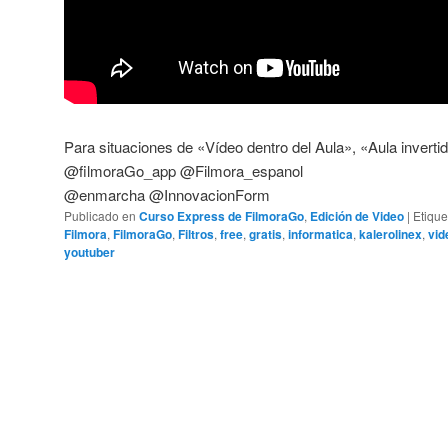
Para situaciones de «Vídeo dentro del Aula», «Aula invert
@filmoraGo_app
@Filmora_espanol
@enmarcha
@InnovacionForm
Publicado en
Curso Express de FilmoraGo
,
Edición de Video
|
Etiqu
Filmora
,
FilmoraGo
,
Filtros
,
free
,
gratis
,
informatica
,
kalerolinex
,
vid
youtuber