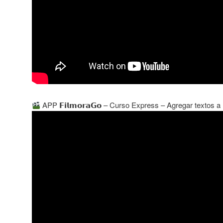
APP 𝗙𝗶𝗹𝗺𝗼𝗿𝗮𝗚𝗼 – Curso Express – Agregar textos 