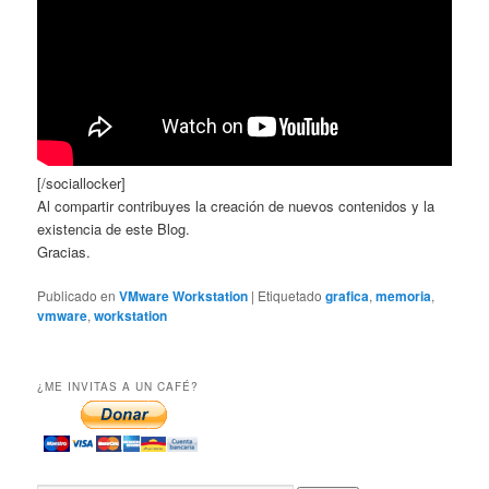
[/sociallocker]
Al compartir contribuyes la creación de nuevos contenidos y la
existencia de este Blog.
Gracias.
Publicado en
VMware Workstation
|
Etiquetado
grafica
,
memoria
,
vmware
,
workstation
¿ME INVITAS A UN CAFÉ?