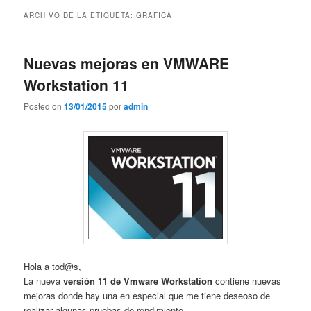
contenido
contenido
ARCHIVO DE LA ETIQUETA:
GRAFICA
principal
secundario
Nuevas mejoras en VMWARE
Workstation 11
Posted on
13/01/2015
por
admin
Hola a tod@s,
La nueva
versión 11 de Vmware Workstation
contiene nuevas
mejoras donde hay una en especial que me tiene deseoso de
realizar algunas pruebas de rendimiento.