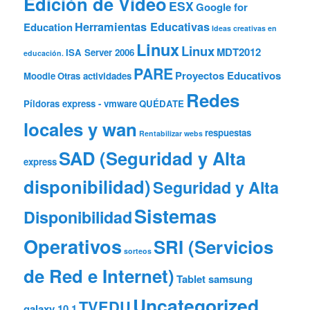
Edición de Video
ESX
Google for
Herramientas Educativas
Education
Ideas creativas en
Linux
Linux
MDT2012
ISA Server 2006
educación.
PARE
Proyectos Educativos
Moodle
Otras actividades
Redes
Píldoras express - vmware
QUÉDATE
locales y wan
respuestas
Rentabilizar webs
SAD (Seguridad y Alta
express
disponibilidad)
Seguridad y Alta
Sistemas
Disponibilidad
Operativos
SRI (Servicios
sorteos
de Red e Internet)
Tablet samsung
Uncategorized
TVEDU
galaxy 10.1