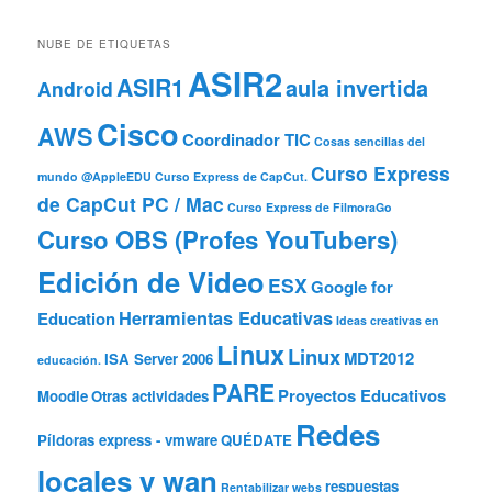
NUBE DE ETIQUETAS
ASIR2
ASIR1
aula invertida
Android
Cisco
AWS
Coordinador TIC
Cosas sencillas del
Curso Express
mundo @AppleEDU
Curso Express de CapCut.
de CapCut PC / Mac
Curso Express de FilmoraGo
Curso OBS (Profes YouTubers)
Edición de Video
ESX
Google for
Herramientas Educativas
Education
Ideas creativas en
Linux
Linux
MDT2012
ISA Server 2006
educación.
PARE
Proyectos Educativos
Moodle
Otras actividades
Redes
Píldoras express - vmware
QUÉDATE
locales y wan
respuestas
Rentabilizar webs