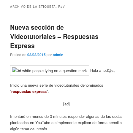
contenido
contenido
ARCHIVO DE LA ETIQUETA:
P2V
principal
secundario
Nueva sección de
Videotutoriales – Respuestas
Express
Posted on
08/08/2015
por
admin
Hola a tod@s,
Inicio una nueva serie de videotutoriales denominados
“
respuestas express
”.
[ad]
Intentaré en menos de 3 minutos responder algunas de las dudas
planteadas en YouTube o simplemente explicar de forma sencilla
algún tema de interés.