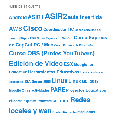
NUBE DE ETIQUETAS
ASIR2
ASIR1
aula invertida
Android
Cisco
AWS
Coordinador TIC
Cosas sencillas del
Curso Express
mundo @AppleEDU
Curso Express de CapCut.
de CapCut PC / Mac
Curso Express de FilmoraGo
Curso OBS (Profes YouTubers)
Edición de Video
ESX
Google for
Herramientas Educativas
Education
Ideas creativas en
Linux
Linux
MDT2012
ISA Server 2006
educación.
PARE
Proyectos Educativos
Moodle
Otras actividades
Redes
Píldoras express - vmware
QUÉDATE
locales y wan
respuestas
Rentabilizar webs