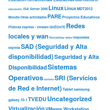
Ideas creativas en
Linux
Linux
MDT2012
ISA Server 2006
educación.
PARE
Proyectos Educativos
Moodle
Otras actividades
Redes
Píldoras express - vmware
QUÉDATE
locales y wan
respuestas
Rentabilizar webs
SAD (Seguridad y Alta
express
disponibilidad)
Seguridad y Alta
Sistemas
Disponibilidad
Operativos
SRI (Servicios
sorteos
de Red e Internet)
Tablet samsung
Uncategorized
TVEDU
galaxy 10.1
Virtualización
VMware Workstation