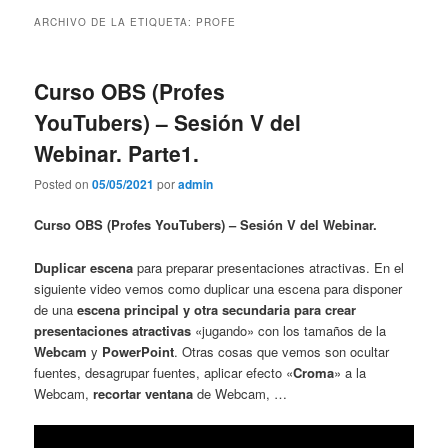
contenido
contenido
ARCHIVO DE LA ETIQUETA:
PROFE
principal
secundario
Curso OBS (Profes
YouTubers) – Sesión V del
Webinar. Parte1.
Posted on
05/05/2021
por
admin
Curso OBS (Profes YouTubers) – Sesión V del Webinar.
Duplicar escena
para preparar presentaciones atractivas. En el
siguiente video vemos como duplicar una escena para disponer
de una
escena principal y otra secundaria para crear
presentaciones atractivas
«jugando» con los tamaños de la
Webcam
y
PowerPoint
. Otras cosas que vemos son ocultar
fuentes, desagrupar fuentes, aplicar efecto «
Croma
» a la
Webcam,
recortar ventana
de Webcam, …