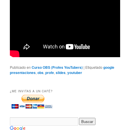
Publicado en
Curso OBS (Profes YouTubers)
|
Etiquetado
google
presentaciones
,
obs
,
profe
,
slides
,
youtuber
¿ME INVITAS A UN CAFÉ?