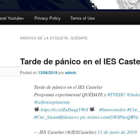
nal Youtube»
Privacy Policy
Terms of Use
ARCHIVO DE LA ETIQUETA:
QUÉDATE
Tarde de pánico en el IES Caste
Posted on
13/06/2019
por
admin
Tarde de pánico en el IES Castelar
Programa experimental QUÉDATE y
#TVEDU
@kaler
@alfonsopimienta
https://t.co/ZuDaqgVWiI
#Innovatedex
#Cite
#Cite_Steam
#fakenews
pic.twitter.com/GWIPAwQBVu
— IES Castelar (@IESCastelar)
11 de junio de 2019