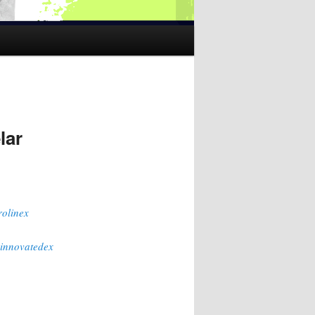
lar
olinex
_innovatedex