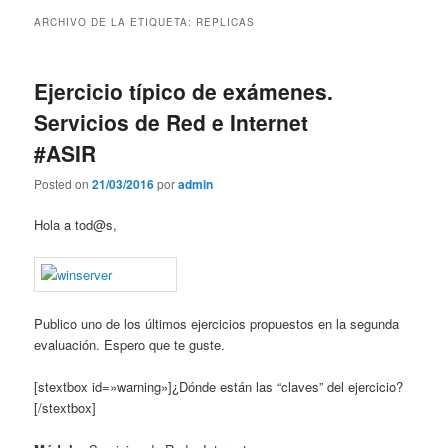
contenido
contenido
ARCHIVO DE LA ETIQUETA:
REPLICAS
principal
secundario
Ejercicio típico de exámenes.
Servicios de Red e Internet
#ASIR
Posted on
21/03/2016
por
admin
Hola a tod@s,
Publico uno de los últimos ejercicios propuestos en la segunda
evaluación. Espero que te guste.
[stextbox id=»warning»]¿Dónde están las “claves” del ejercicio?
[/stextbox]