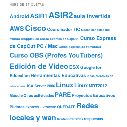
NUBE DE ETIQUETAS
ASIR2
ASIR1
aula invertida
Android
Cisco
AWS
Coordinador TIC
Cosas sencillas del
Curso Express
mundo @AppleEDU
Curso Express de CapCut.
de CapCut PC / Mac
Curso Express de FilmoraGo
Curso OBS (Profes YouTubers)
Edición de Video
ESX
Google for
Herramientas Educativas
Education
Ideas creativas en
Linux
Linux
MDT2012
ISA Server 2006
educación.
PARE
Proyectos Educativos
Moodle
Otras actividades
Redes
Píldoras express - vmware
QUÉDATE
locales y wan
respuestas
Rentabilizar webs