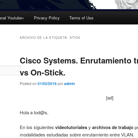
nal Youtube»
Privacy Policy
Terms of Use
ARCHIVO DE LA ETIQUETA:
STICK
Cisco Systems. Enrutamiento t
vs On-Stick.
Posted on
01/02/2016
por
admin
[ad]
Hola a tod@s,
En los siguientes
videotutoriales
y
archivos de trabajo
po
modalidades estudiadas sobre enrutamiento entre VLAN.