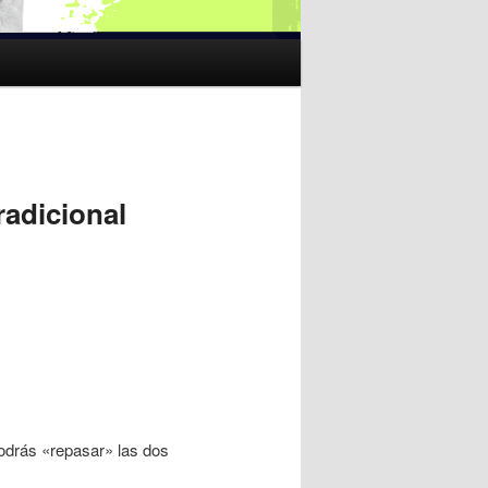
radicional
drás «repasar» las dos