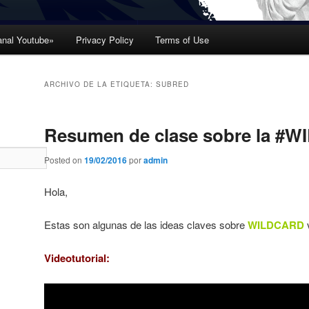
nal Youtube»
Privacy Policy
Terms of Use
ARCHIVO DE LA ETIQUETA:
SUBRED
Resumen de clase sobre la #
Posted on
19/02/2016
por
admin
Hola,
Estas son algunas de las ideas claves sobre
WILDCARD
Videotutorial: