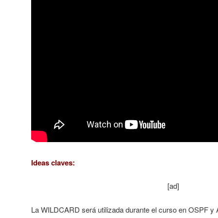
Ideas claves:
[ad]
La WILDCARD será utilizada durante el curso en OSPF y 