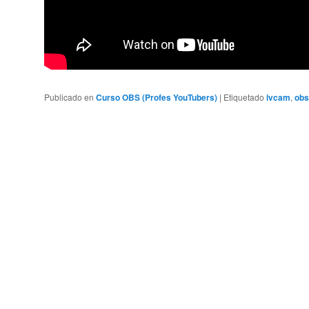
Publicado en
Curso OBS (Profes YouTubers)
|
Etiquetado
ivcam
,
obs