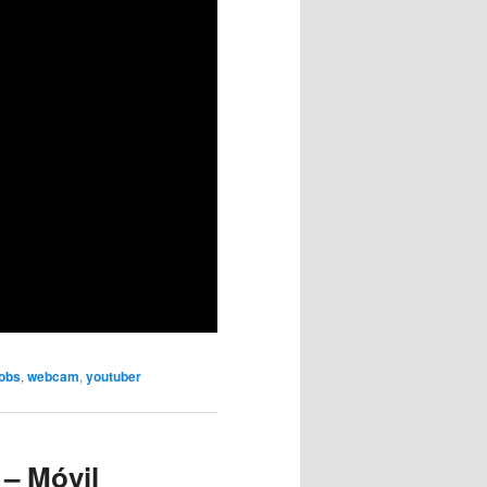
obs
,
webcam
,
youtuber
– Móvil