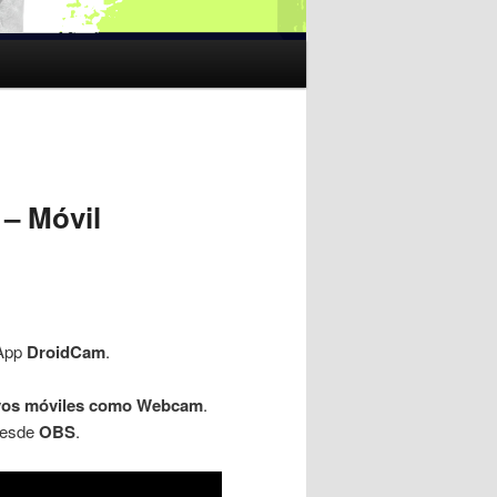
– Móvil
 App
DroidCam
.
ivos móviles como Webcam
.
 desde
OBS
.