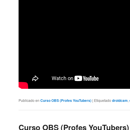
Publicado en
Curso OBS (Profes YouTubers)
|
Etiquetado
droidcam
,
Curso OBS (Profes YouTubers) 