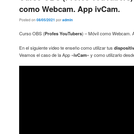
como Webcam. App ivCam.
Posted on
08/05/2021
por
admin
Curso OBS (
Profes YouTubers
) – Móvil como Webcam.
En el siguiente video te enseño como utilizar tus
disposit
Veamos el caso de la App «
ivCam
» y como utilizarlo des