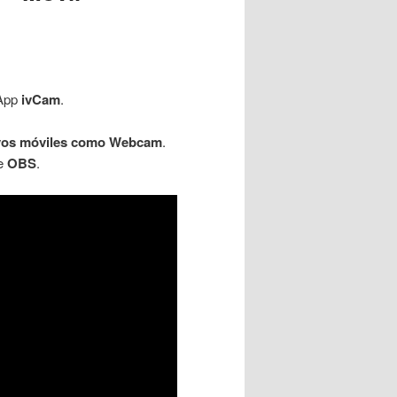
 App
ivCam
.
ivos móviles como Webcam
.
de
OBS
.