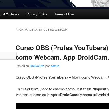
nal Youtube»
Privacy Policy
Terms of Use
ARCHIVO DE LA ETIQUETA:
WEBCAM
Curso OBS (Profes YouTubers) 
como Webcam. App DroidCam.
Posted on
08/05/2021
por
admin
Curso OBS (
Profes YouTubers
) – Móvil como Webcam.
En el siguiente video te enseño como utilizar tus
disposit
Veamos el caso de la App «
DroidCam
» y como utilizarlo