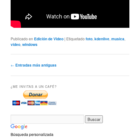
Publicado en
Edición de Video
|
Etiquetado
foto
,
kdenlive
,
musica
,
video
,
windows
Navegador
←
Entradas más antiguas
de
artículos
¿ME INVITAS A UN CAFÉ?
Búsqueda personalizada