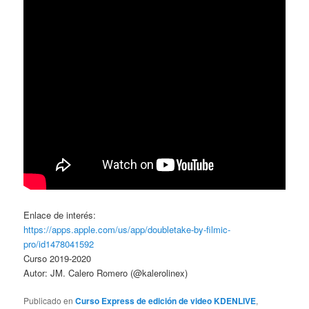
Enlace de interés:
https://apps.apple.com/us/app/doubletake-by-filmic-
pro/id1478041592
Curso 2019-2020
Autor: JM. Calero Romero (@kalerolinex)
Publicado en
Curso Express de edición de video KDENLIVE
,