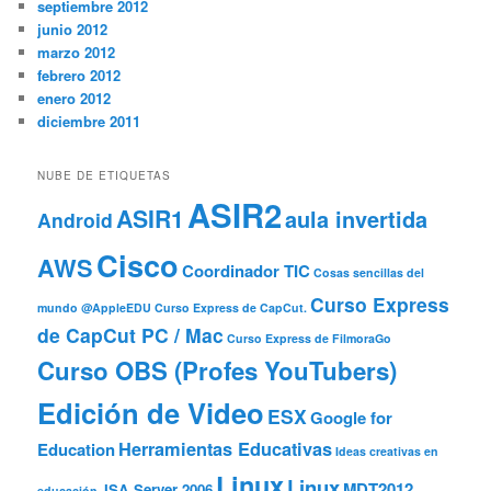
septiembre 2012
junio 2012
marzo 2012
febrero 2012
enero 2012
diciembre 2011
NUBE DE ETIQUETAS
ASIR2
ASIR1
aula invertida
Android
Cisco
AWS
Coordinador TIC
Cosas sencillas del
Curso Express
mundo @AppleEDU
Curso Express de CapCut.
de CapCut PC / Mac
Curso Express de FilmoraGo
Curso OBS (Profes YouTubers)
Edición de Video
ESX
Google for
Herramientas Educativas
Education
Ideas creativas en
Linux
Linux
MDT2012
ISA Server 2006
educación.