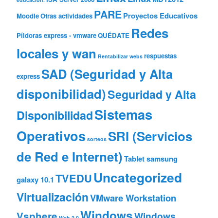
PARE
Proyectos Educativos
Moodle
Otras actividades
Redes
Píldoras express - vmware
QUÉDATE
locales y wan
respuestas
Rentabilizar webs
SAD (Seguridad y Alta
express
disponibilidad)
Seguridad y Alta
Sistemas
Disponibilidad
Operativos
SRI (Servicios
sorteos
de Red e Internet)
Tablet samsung
Uncategorized
TVEDU
galaxy 10.1
Virtualización
VMware Workstation
Windows
Vsphere
Windows
Web 2.0