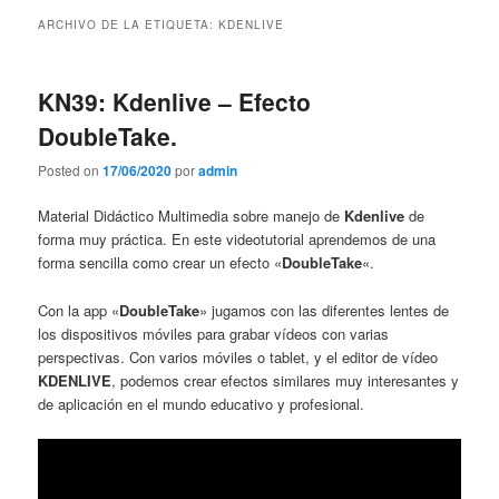
contenido
contenido
ARCHIVO DE LA ETIQUETA:
KDENLIVE
principal
secundario
KN39: Kdenlive – Efecto
DoubleTake.
Posted on
17/06/2020
por
admin
Material Didáctico Multimedia sobre manejo de
Kdenlive
de
forma muy práctica. En este videotutorial aprendemos de una
forma sencilla como crear un efecto «
DoubleTake
«.
Con la app «
DoubleTake
» jugamos con las diferentes lentes de
los dispositivos móviles para grabar vídeos con varias
perspectivas. Con varios móviles o tablet, y el editor de vídeo
KDENLIVE
, podemos crear efectos similares muy interesantes y
de aplicación en el mundo educativo y profesional.