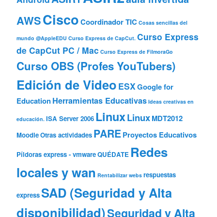
Cisco
AWS
Coordinador TIC
Cosas sencillas del
Curso Express
mundo @AppleEDU
Curso Express de CapCut.
de CapCut PC / Mac
Curso Express de FilmoraGo
Curso OBS (Profes YouTubers)
Edición de Video
ESX
Google for
Herramientas Educativas
Education
Ideas creativas en
Linux
Linux
MDT2012
ISA Server 2006
educación.
PARE
Proyectos Educativos
Moodle
Otras actividades
Redes
Píldoras express - vmware
QUÉDATE
locales y wan
respuestas
Rentabilizar webs
SAD (Seguridad y Alta
express
disponibilidad)
Seguridad y Alta