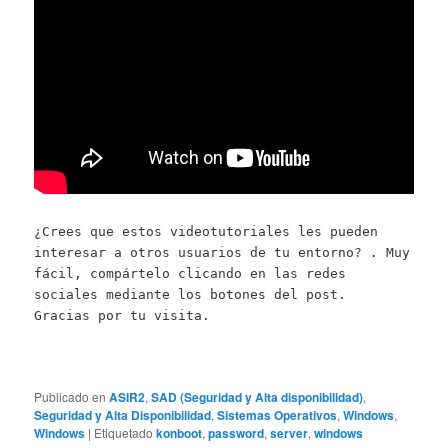
¿Crees que estos videotutoriales les pueden
interesar a otros usuarios de tu entorno? . Muy
fácil, compártelo clicando en las redes
sociales mediante los botones del post.
Gracias por tu visita.
Publicado en
ASIR2
,
SAD (Seguridad y Alta disponibilidad)
,
Seguridad y Alta Disponibilidad
,
Sistemas Operativos
,
Windows
,
Windows
|
Etiquetado
konboot
,
password
,
server
,
windows