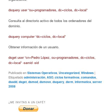
dsquery user “ou=programadores, dc=ciclos, dc=local”
Consulta al directorio activo de todos los ordenadores del
dominio.
dsquery computer “dc=ciclos, dc=local”
Obtener información de un usuario.
dsget user “cn=Pedro López, ou=programadores, dc=ciclos,
dc=local” -samid -sid
Publicado en
Sistemas Operativos
,
Uncategorized
,
Windows
|
Etiquetado
administración
,
ASO
,
ciclos formativos
,
comandos
,
dsadd
,
dsget
,
dsmod
,
dsmove
,
dsquery
,
dsrm
,
informatica
,
server
2008
¿ME INVITAS A UN CAFÉ?