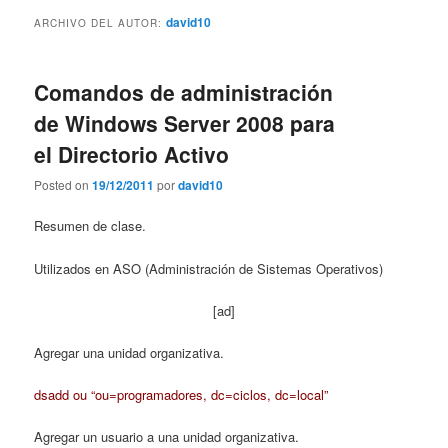
contenido
contenido
david10
ARCHIVO DEL AUTOR:
principal
secundario
Comandos de administración
de Windows Server 2008 para
el Directorio Activo
Posted on
19/12/2011
por
david10
Resumen de clase.
Utilizados en ASO (Administración de Sistemas Operativos)
[ad]
Agregar una unidad organizativa.
dsadd ou “ou=programadores, dc=ciclos, dc=local”
Agregar un usuario a una unidad organizativa.