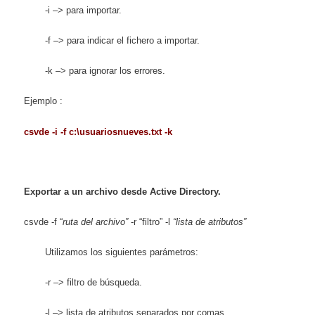
-i –> para importar.
-f –> para indicar el fichero a importar.
-k –> para ignorar los errores.
Ejemplo :
csvde -i -f c:\usuariosnueves.txt -k
Exportar a un archivo desde Active Directory.
csvde -f “
ruta del archivo”
-r “filtro” -l
“lista de atributos”
Utilizamos los siguientes parámetros:
-r –> filtro de búsqueda.
-l –> lista de atributos separados por comas.