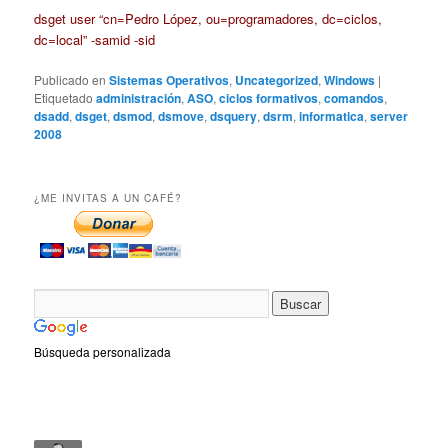
dsget user “cn=Pedro López, ou=programadores, dc=ciclos,
dc=local” -samid -sid
Publicado en
Sistemas Operativos
,
Uncategorized
,
Windows
|
Etiquetado
administración
,
ASO
,
ciclos formativos
,
comandos
,
dsadd
,
dsget
,
dsmod
,
dsmove
,
dsquery
,
dsrm
,
informatica
,
server
2008
¿ME INVITAS A UN CAFÉ?
Búsqueda personalizada