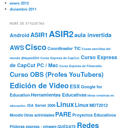
enero 2012
diciembre 2011
NUBE DE ETIQUETAS
ASIR2
ASIR1
aula invertida
Android
Cisco
AWS
Coordinador TIC
Cosas sencillas del
Curso Express
mundo @AppleEDU
Curso Express de CapCut.
de CapCut PC / Mac
Curso Express de FilmoraGo
Curso OBS (Profes YouTubers)
Edición de Video
ESX
Google for
Herramientas Educativas
Education
Ideas creativas en
Linux
Linux
MDT2012
ISA Server 2006
educación.
PARE
Proyectos Educativos
Moodle
Otras actividades
Redes
Píldoras express - vmware
QUÉDATE