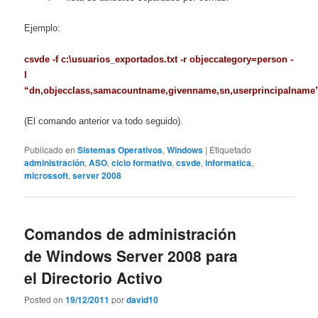
Ejemplo:
csvde -f c:\usuarios_exportados.txt -r objeccategory=person -
l
“dn,objecclass,samacountname,givenname,sn,userprincipalname
(El comando anterior va todo seguido).
Publicado en
Sistemas Operativos
,
Windows
|
Etiquetado
administración
,
ASO
,
ciclo formativo
,
csvde
,
informatica
,
microssoft
,
server 2008
Comandos de administración
de Windows Server 2008 para
el Directorio Activo
Posted on
19/12/2011
por
david10