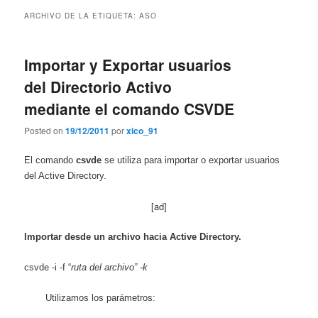
contenido
contenido
ARCHIVO DE LA ETIQUETA:
ASO
principal
secundario
Importar y Exportar usuarios
del Directorio Activo
mediante el comando CSVDE
Posted on
19/12/2011
por
xico_91
El comando
csvde
se utiliza para importar o exportar usuarios
del Active Directory.
[ad]
Importar desde un archivo hacia Active Directory.
csvde -i -f “
ruta del archivo” -k
Utilizamos los parámetros: