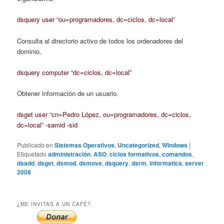
dsquery user “ou=programadores, dc=ciclos, dc=local”
Consulta al directorio activo de todos los ordenadores del
dominio.
dsquery computer “dc=ciclos, dc=local”
Obtener información de un usuario.
dsget user “cn=Pedro López, ou=programadores, dc=ciclos,
dc=local” -samid -sid
Publicado en
Sistemas Operativos
,
Uncategorized
,
Windows
|
Etiquetado
administración
,
ASO
,
ciclos formativos
,
comandos
,
dsadd
,
dsget
,
dsmod
,
dsmove
,
dsquery
,
dsrm
,
informatica
,
server
2008
¿ME INVITAS A UN CAFÉ?