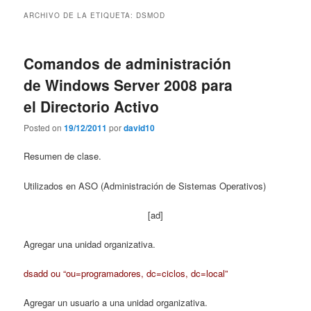
contenido
contenido
ARCHIVO DE LA ETIQUETA:
DSMOD
principal
secundario
Comandos de administración
de Windows Server 2008 para
el Directorio Activo
Posted on
19/12/2011
por
david10
Resumen de clase.
Utilizados en ASO (Administración de Sistemas Operativos)
[ad]
Agregar una unidad organizativa.
dsadd ou “ou=programadores, dc=ciclos, dc=local”
Agregar un usuario a una unidad organizativa.